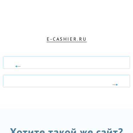
E-CASHIER.RU
КЛЕВЕР
ХАУС
ЭКО
ДАЧА
Хотите такой же сайт?